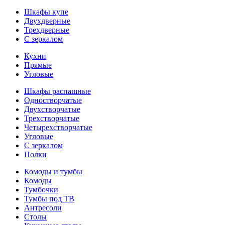
Шкафы купе
Двухдверные
Трехдверные
С зеркалом
Кухни
Прямые
Угловые
Шкафы распашные
Одностворчатые
Двухстворчатые
Трехстворчатые
Четырехстворчатые
Угловые
С зеркалом
Полки
Комоды и тумбы
Комоды
Тумбочки
Тумбы под ТВ
Антресоли
Столы