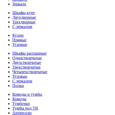
Зеркала
Шкафы купе
Двухдверные
Трехдверные
С зеркалом
Кухни
Прямые
Угловые
Шкафы распашные
Одностворчатые
Двухстворчатые
Трехстворчатые
Четырехстворчатые
Угловые
С зеркалом
Полки
Комоды и тумбы
Комоды
Тумбочки
Тумбы под ТВ
Антресоли