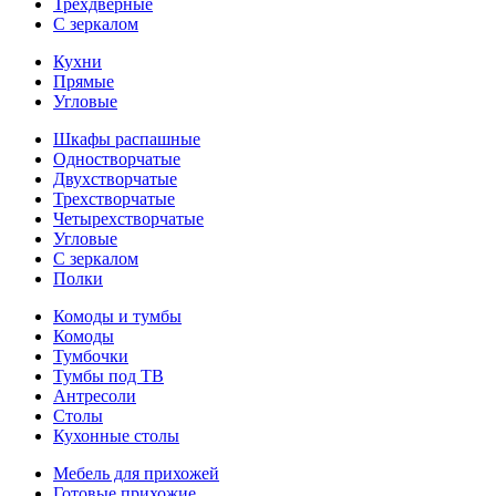
Трехдверные
С зеркалом
Кухни
Прямые
Угловые
Шкафы распашные
Одностворчатые
Двухстворчатые
Трехстворчатые
Четырехстворчатые
Угловые
С зеркалом
Полки
Комоды и тумбы
Комоды
Тумбочки
Тумбы под ТВ
Антресоли
Столы
Кухонные столы
Мебель для прихожей
Готовые прихожие