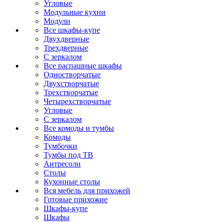
Угловые
Модульные кухни
Модули
Все шкафы-купе
Двухдверные
Трехдверные
С зеркалом
Все распашные шкафы
Одностворчатые
Двухстворчатые
Трехстворчатые
Четырехстворчатые
Угловые
С зеркалом
Все комоды и тумбы
Комоды
Тумбочки
Тумбы под ТВ
Антресоли
Столы
Кухонные столы
Вся мебель для прихожей
Готовые прихожие
Шкафы-купе
Шкафы