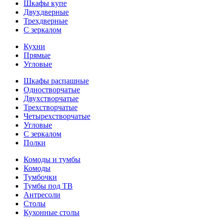
Шкафы купе
Двухдверные
Трехдверные
С зеркалом
Кухни
Прямые
Угловые
Шкафы распашные
Одностворчатые
Двухстворчатые
Трехстворчатые
Четырехстворчатые
Угловые
С зеркалом
Полки
Комоды и тумбы
Комоды
Тумбочки
Тумбы под ТВ
Антресоли
Столы
Кухонные столы