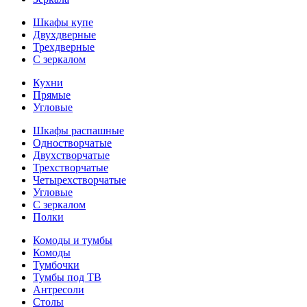
Шкафы купе
Двухдверные
Трехдверные
С зеркалом
Кухни
Прямые
Угловые
Шкафы распашные
Одностворчатые
Двухстворчатые
Трехстворчатые
Четырехстворчатые
Угловые
С зеркалом
Полки
Комоды и тумбы
Комоды
Тумбочки
Тумбы под ТВ
Антресоли
Столы