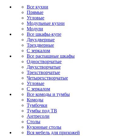
Все кухни
Прямые
Угловые
Модульные кухни
Модули
Все шкафы-купе
Двухдверные
Трехдверные
С зеркалом
Все распашные шкафы
Одностворчатые
Двухстворчатые
Трехстворчатые
Четырехстворчатые
Угловые
С зеркалом
Все комоды и тумбы
Комоды
Тумбочки
Тумбы под ТВ
Антресоли
Столы
Кухонные столы
Вся мебель для прихожей