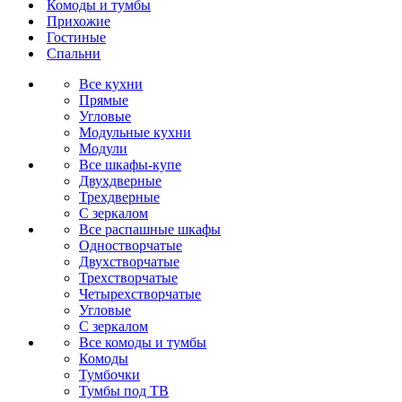
Комоды и тумбы
Прихожие
Гостиные
Спальни
Все кухни
Прямые
Угловые
Модульные кухни
Модули
Все шкафы-купе
Двухдверные
Трехдверные
С зеркалом
Все распашные шкафы
Одностворчатые
Двухстворчатые
Трехстворчатые
Четырехстворчатые
Угловые
С зеркалом
Все комоды и тумбы
Комоды
Тумбочки
Тумбы под ТВ