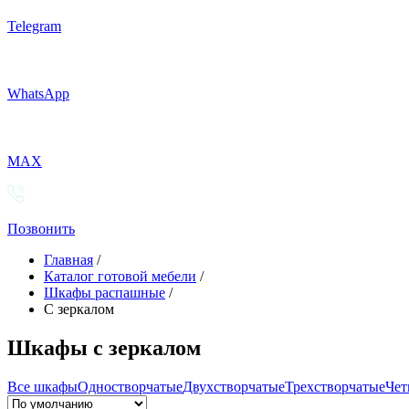
Telegram
WhatsApp
MAX
Позвонить
Главная
/
Каталог готовой мебели
/
Шкафы распашные
/
С зеркалом
Шкафы с зеркалом
Все шкафы
Одностворчатые
Двухстворчатые
Трехстворчатые
Чет