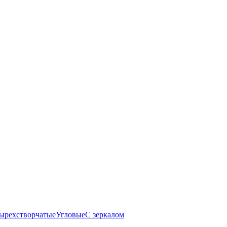
ырехстворчатые
Угловые
С зеркалом