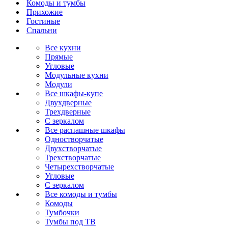
Комоды и тумбы
Прихожие
Гостиные
Спальни
Все кухни
Прямые
Угловые
Модульные кухни
Модули
Все шкафы-купе
Двухдверные
Трехдверные
С зеркалом
Все распашные шкафы
Одностворчатые
Двухстворчатые
Трехстворчатые
Четырехстворчатые
Угловые
С зеркалом
Все комоды и тумбы
Комоды
Тумбочки
Тумбы под ТВ