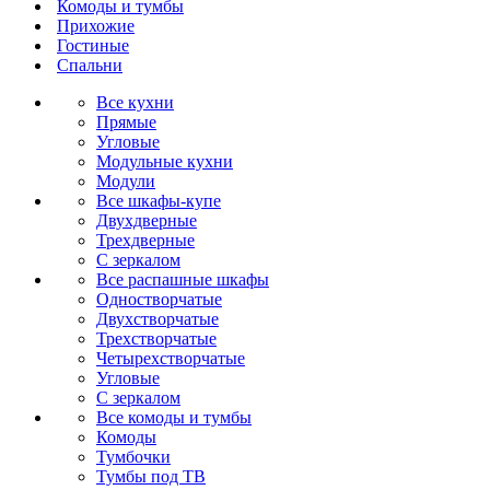
Комоды и тумбы
Прихожие
Гостиные
Спальни
Все кухни
Прямые
Угловые
Модульные кухни
Модули
Все шкафы-купе
Двухдверные
Трехдверные
С зеркалом
Все распашные шкафы
Одностворчатые
Двухстворчатые
Трехстворчатые
Четырехстворчатые
Угловые
С зеркалом
Все комоды и тумбы
Комоды
Тумбочки
Тумбы под ТВ