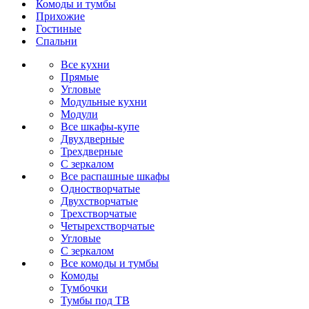
Комоды и тумбы
Прихожие
Гостиные
Спальни
Все кухни
Прямые
Угловые
Модульные кухни
Модули
Все шкафы-купе
Двухдверные
Трехдверные
С зеркалом
Все распашные шкафы
Одностворчатые
Двухстворчатые
Трехстворчатые
Четырехстворчатые
Угловые
С зеркалом
Все комоды и тумбы
Комоды
Тумбочки
Тумбы под ТВ