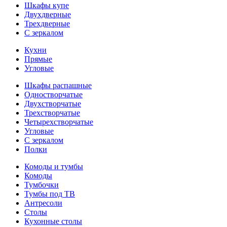
Шкафы купе
Двухдверные
Трехдверные
С зеркалом
Кухни
Прямые
Угловые
Шкафы распашные
Одностворчатые
Двухстворчатые
Трехстворчатые
Четырехстворчатые
Угловые
С зеркалом
Полки
Комоды и тумбы
Комоды
Тумбочки
Тумбы под ТВ
Антресоли
Столы
Кухонные столы