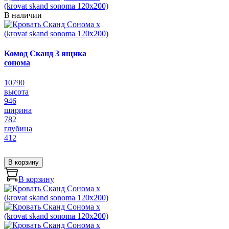
В наличии
Комод Сканд 3 ящика
сонома
10790
высота
946
ширина
782
глубина
412
В корзину
В корзину