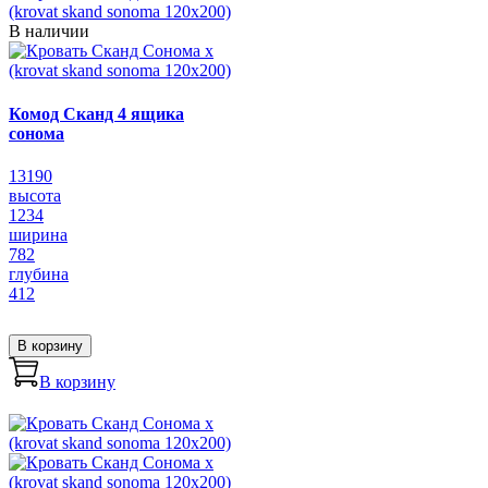
В наличии
Комод Сканд 4 ящика
сонома
13190
высота
1234
ширина
782
глубина
412
В корзину
В корзину