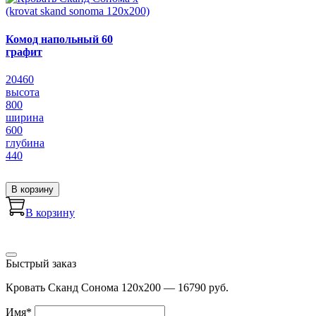
Комод напольный 60
графит
20460
высота
800
ширина
600
глубина
440
В корзину
В корзину
Быстрый заказ
Кровать Сканд Сонома 120х200 — 16790 руб.
Имя
*