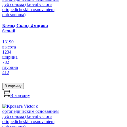
Комод Сканд 4 ящика
белый
13190
высота
1234
ширина
782
глубина
412
В корзину
В корзину