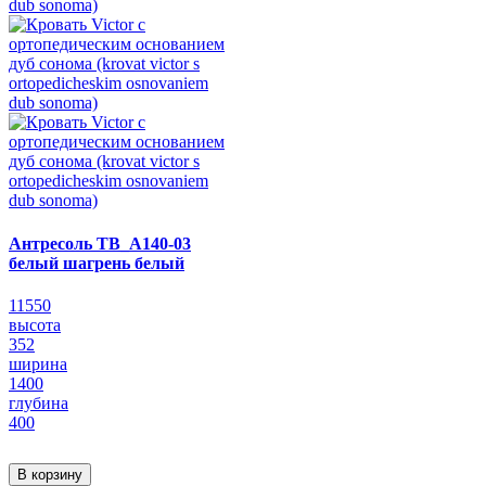
Антресоль ТВ_А140-03
белый шагрень белый
11550
высота
352
ширина
1400
глубина
400
В корзину