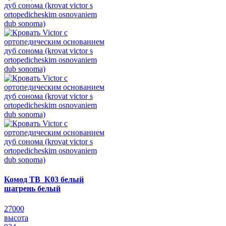
Комод ТВ_К03 белый
шагрень белый
27000
высота