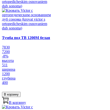
Тумба под ТВ 1200М белая
7830
7200
-8%
высота
511
ширина
1200
глубина
400
В корзину
В корзину