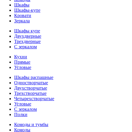
Шкафы
Шкафы-купе
Кровати
Зеркала
Шкафы купе
Двухдверные
Трехдверные
С зеркалом
Кухни
Прямые
Угловые
Шкафы распашные
Одностворчатые
Двухстворчатые
Трехстворчатые
Четырехстворчатые
Угловые
С зеркалом
Полки
Комоды и тумбы
Комоды