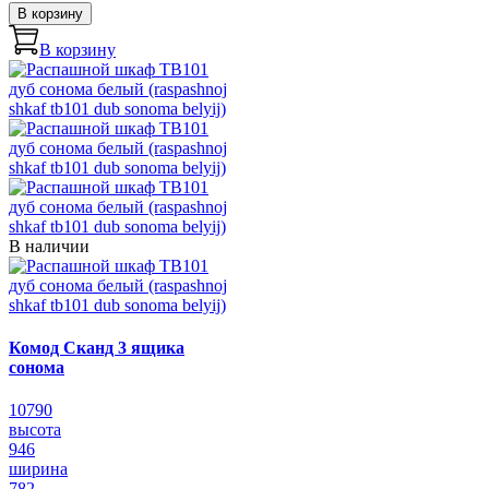
В корзину
В корзину
В наличии
Комод Сканд 3 ящика
сонома
10790
высота
946
ширина
782