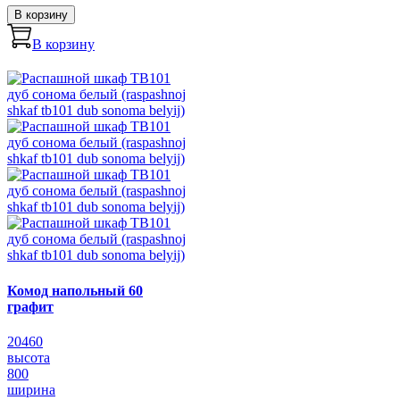
В корзину
В корзину
Комод напольный 60
графит
20460
высота
800
ширина