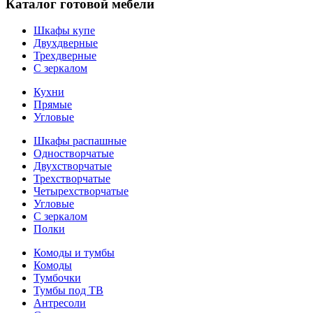
Каталог готовой мебели
Шкафы купе
Двухдверные
Трехдверные
С зеркалом
Кухни
Прямые
Угловые
Шкафы распашные
Одностворчатые
Двухстворчатые
Трехстворчатые
Четырехстворчатые
Угловые
С зеркалом
Полки
Комоды и тумбы
Комоды
Тумбочки
Тумбы под ТВ
Антресоли