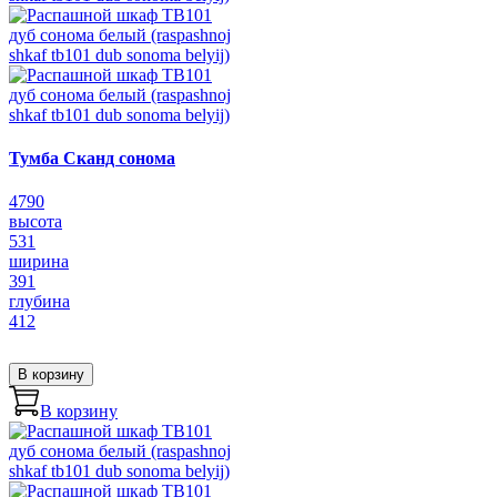
Тумба Сканд сонома
4790
высота
531
ширина
391
глубина
412
В корзину
В корзину