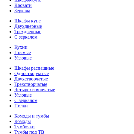
Кровати
Зеркала
Шкафы купе
Двухдверные
Трехдверные
С зеркалом
Кухни
Прямые
Угловые
Шкафы распашные
Одностворчатые
Двухстворчатые
Трехстворчатые
Четырехстворчатые
Угловые
С зеркалом
Полки
Комоды и тумбы
Комоды
Тумбочки
Тумбы под ТВ