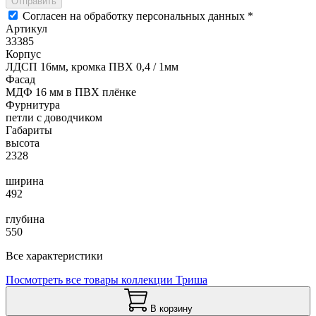
Отправить
Согласен на обработку персональных данных *
Артикул
33385
Корпус
ЛДСП 16мм, кромка ПВХ 0,4 / 1мм
Фасад
МДФ 16 мм в ПВХ плёнке
Фурнитура
петли с доводчиком
Габариты
высота
2328
ширина
492
глубина
550
Все характеристики
Посмотреть все товары коллекции Триша
В корзину