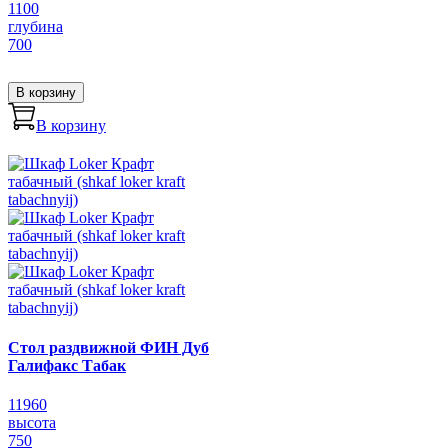
1100
глубина
700
В корзину
В корзину
Стол раздвижной ФИН Дуб
Галифакс Табак
11960
высота
750