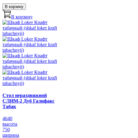
В корзину
В корзину
Стол нераздвижной
СЛИМ-2 Дуб Галифакс
Табак
4640
высота
750
ширина