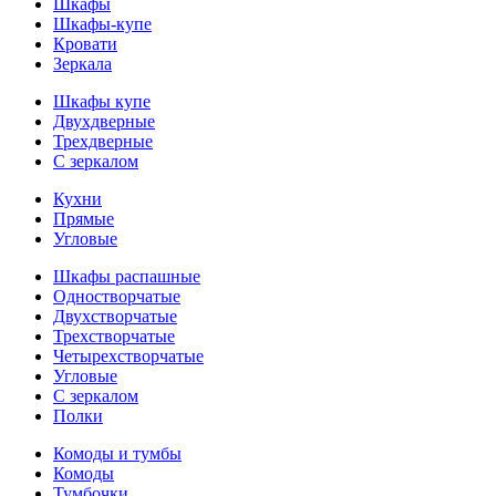
Шкафы
Шкафы-купе
Кровати
Зеркала
Шкафы купе
Двухдверные
Трехдверные
С зеркалом
Кухни
Прямые
Угловые
Шкафы распашные
Одностворчатые
Двухстворчатые
Трехстворчатые
Четырехстворчатые
Угловые
С зеркалом
Полки
Комоды и тумбы
Комоды
Тумбочки