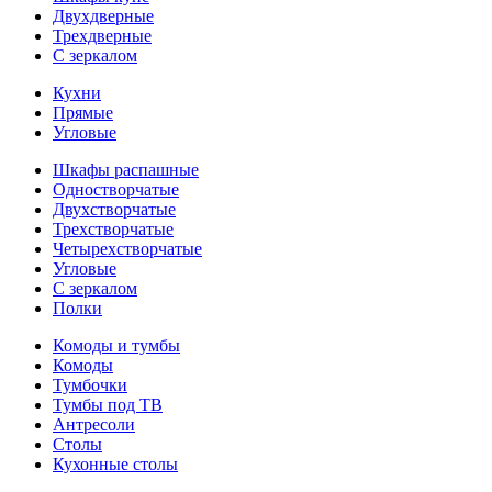
Двухдверные
Трехдверные
С зеркалом
Кухни
Прямые
Угловые
Шкафы распашные
Одностворчатые
Двухстворчатые
Трехстворчатые
Четырехстворчатые
Угловые
С зеркалом
Полки
Комоды и тумбы
Комоды
Тумбочки
Тумбы под ТВ
Антресоли
Столы
Кухонные столы