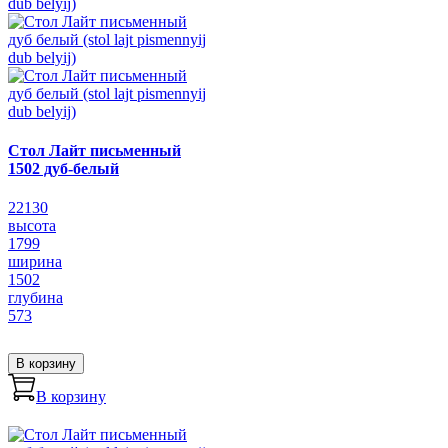
Стол Лайт письменный
1502 дуб-белый
22130
высота
1799
ширина
1502
глубина
573
В корзину
В корзину