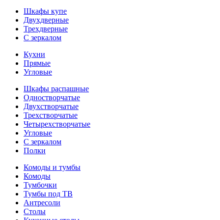
Шкафы купе
Двухдверные
Трехдверные
С зеркалом
Кухни
Прямые
Угловые
Шкафы распашные
Одностворчатые
Двухстворчатые
Трехстворчатые
Четырехстворчатые
Угловые
С зеркалом
Полки
Комоды и тумбы
Комоды
Тумбочки
Тумбы под ТВ
Антресоли
Столы