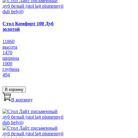
Стол Комфорт 100 Дуб
золотой
11860
высота
1470
ширина
1000
глубина
494
В корзину
В корзину