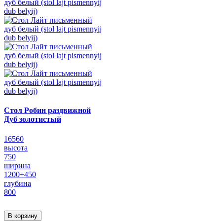
Стол Робин раздвижной
Дуб золотистый
16560
высота
750
ширина
1200+450
глубина
800
В корзину