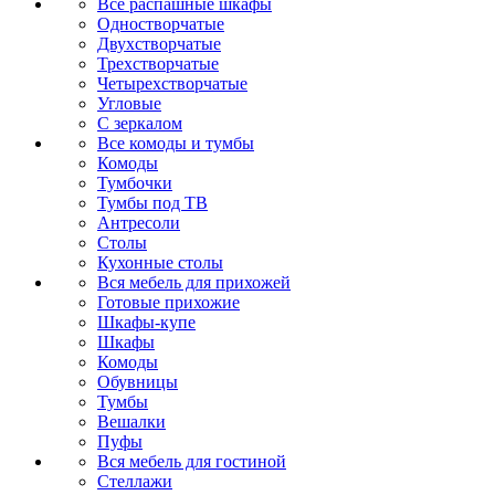
Все распашные шкафы
Одностворчатые
Двухстворчатые
Трехстворчатые
Четырехстворчатые
Угловые
С зеркалом
Все комоды и тумбы
Комоды
Тумбочки
Тумбы под ТВ
Антресоли
Столы
Кухонные столы
Вся мебель для прихожей
Готовые прихожие
Шкафы-купе
Шкафы
Комоды
Обувницы
Тумбы
Вешалки
Пуфы
Вся мебель для гостиной
Стеллажи