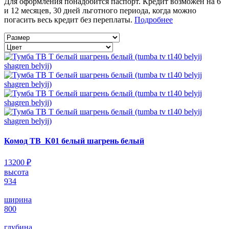
Для оформления понадобится паспорт. Кредит возможен на 6
и 12 месяцев, 30 дней льготного периода, когда можно
погасить весь кредит без переплаты.
Подробнее
Комод ТВ_К01 белый шагрень белый
13200 ₽
высота
934
ширина
800
глубина