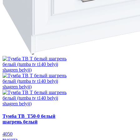
Тумба ТВ_Т50-0 белый
шагрень белый
4050
высота