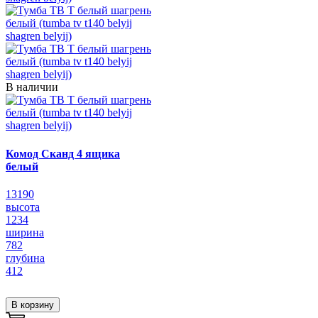
В наличии
Комод Сканд 4 ящика
белый
13190
высота
1234
ширина
782
глубина
412
В корзину