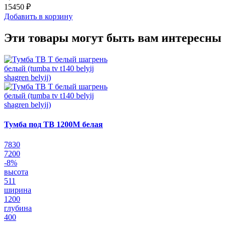
15450 ₽
Добавить в корзину
Эти товары могут быть вам интересны
Тумба под ТВ 1200М белая
7830
7200
-8%
высота
511
ширина
1200
глубина
400