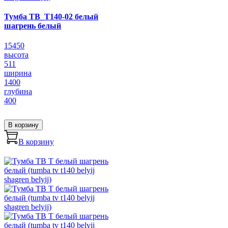
Тумба ТВ_Т140-02 белый
шагрень белый
15450
высота
511
ширина
1400
глубина
400
В корзину
В корзину