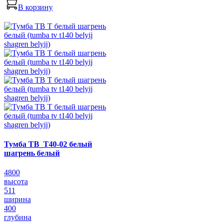
В корзину
Тумба ТВ_Т40-02 белый
шагрень белый
4800
высота
511
ширина
400
глубина