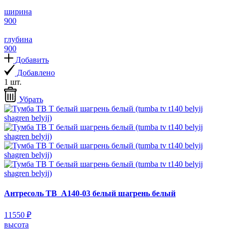
ширина
900
глубина
900
Добавить
Добавлено
1 шт.
Убрать
Антресоль ТВ_А140-03 белый шагрень белый
11550 ₽
высота