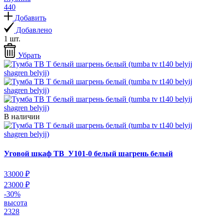
440
Добавить
Добавлено
1 шт.
Убрать
В наличии
Уговой шкаф ТВ_У101-0 белый шагрень белый
33000 ₽
23000 ₽
-30%
высота
2328